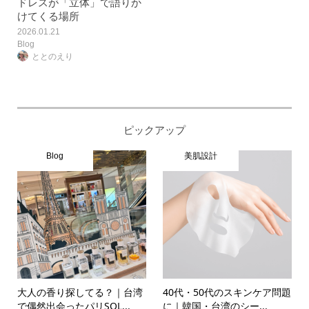
ドレスが「立体」で語りか
けてくる場所
2026.01.21
Blog
ととのえり
ピックアップ
Blog
美肌設計
大人の香り探してる？｜台湾
40代・50代のスキンケア問題
で偶然出会ったパリSOL...
に｜韓国・台湾のシー...