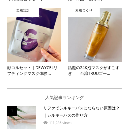
美肌設計
素肌つくり
顔コルセット｜DEWYCELリ
話題の24K泡マスクがすごす
フティングマスク体験...
ぎ！｜台湾TRUUゴー...
人気記事ランキング
リファでシルキーバスにならない原因は？
1
｜シルキーバスの作り方
111,286 views