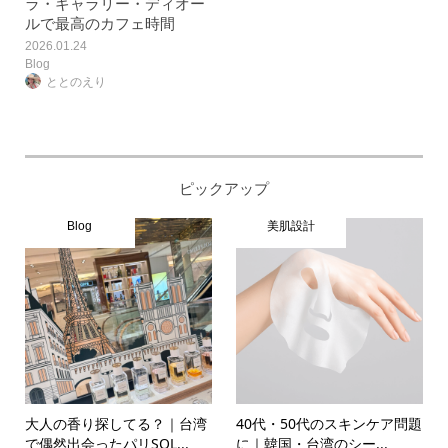
ラ・ギャラリー・ディオー
ルで最高のカフェ時間
2026.01.24
Blog
ととのえり
ピックアップ
Blog
美肌設計
大人の香り探してる？｜台湾
40代・50代のスキンケア問題
で偶然出会ったパリSOL...
に｜韓国・台湾のシー...