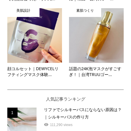
美肌設計
素肌つくり
顔コルセット｜DEWYCELリ
話題の24K泡マスクがすごす
フティングマスク体験...
ぎ！｜台湾TRUUゴー...
人気記事ランキング
リファでシルキーバスにならない原因は？
1
｜シルキーバスの作り方
111,290 views