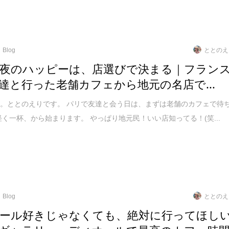
Blog
ととのえ
夜のハッピーは、店選びで決まる｜フラン
達と行った老舗カフェから地元の名店で...
。ととのえりです。 パリで友達と会う日は、まずは老舗のカフェで待
軽く一杯、から始まります。 やっぱり地元民！いい店知ってる！(笑...
Blog
ととのえ
ール好きじゃなくても、絶対に行ってほし