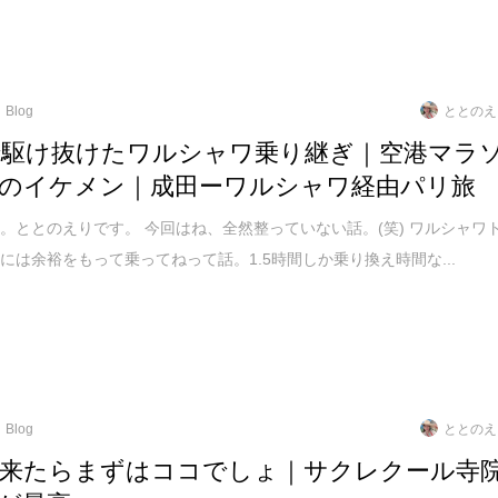
Blog
ととのえ
で駆け抜けたワルシャワ乗り継ぎ｜空港マラ
のイケメン｜成田ーワルシャワ経由パリ旅
。ととのえりです。 今回はね、全然整っていない話。(笑) ワルシャワ
には余裕をもって乗ってねって話。1.5時間しか乗り換え時間な...
Blog
ととのえ
来たらまずはココでしょ｜サクレクール寺