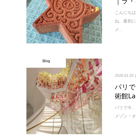
｜ラ・
こんにちは
ね、最初
メ...
Blog
2026.01.20
パリで
術館La
パリで今、
メゾン・オ