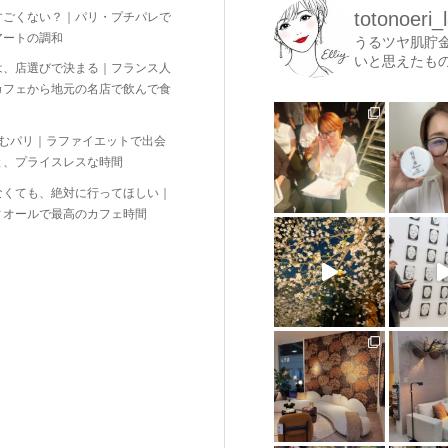
totonoeri_
すごくない？｜パリ・プチパレで
アートの調和
うるツヤ肌貯
いと思えたも
は、店選びで決まる｜フランス人
カフェから地元の名店で飲んで食
しむパリ｜ラファイエットで出会
と、プライスレスな時間
なくても、絶対に行ってほしい｜
ィオールで最高のカフェ時間