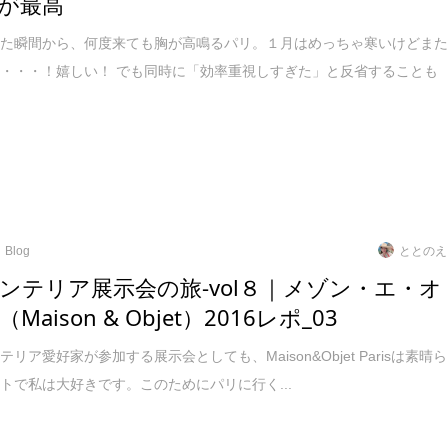
が最高
いた瞬間から、何度来ても胸が高鳴るパリ。１月はめっちゃ寒いけどま
・・・！嬉しい！ でも同時に「効率重視しすぎた」と反省することも
Blog
ととのえ
ンテリア展示会の旅‐vol８｜メゾン・エ・オ
Maison & Objet）2016レポ_03
リア愛好家が参加する展示会としても、Maison&Objet Parisは素晴ら
トで私は大好きです。このためにパリに行く...