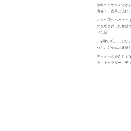
無料のクオリティが
出会う、古典と現代
パリの夜のハッピー
の友達と行った老舗
べた話
1時間でギュッと楽
った、ジャムと建築
ディオール好きじゃ
ラ・ギャラリー・デ