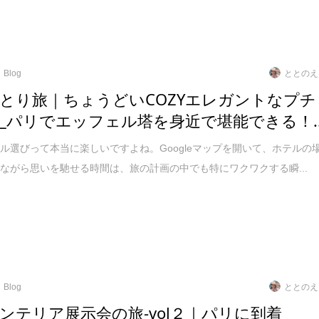
Blog
ととのえ
とり旅｜ちょうどいCOZYエレガントなプチ
_パリでエッフェル塔を身近で堪能できる！..
ル選びって本当に楽しいですよね。Googleマップを開いて、ホテルの
ながら思いを馳せる時間は、旅の計画の中でも特にワクワクする瞬...
Blog
ととのえ
ンテリア展示会の旅‐vol２｜パリに到着