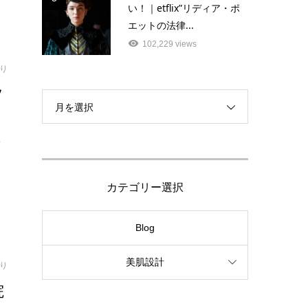
い！｜etflix”リディア・ポ
エットの法律...
102,229 views
り
ソ
月を選択
ト
カテゴリー選択
Blog
美肌設計
り
院