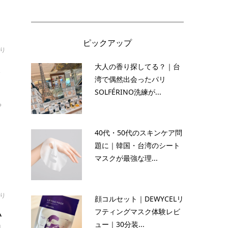
ピックアップ
り
ス
大人の香り探してる？｜台
湾で偶然出会ったパリ
SOLFÉRINO洗練が...
ち
40代・50代のスキンケア問
題に｜韓国・台湾のシート
マスクが最強な理...
り
顔コルセット｜DEWYCELリ
い
フティングマスク体験レビ
ュー｜30分装...