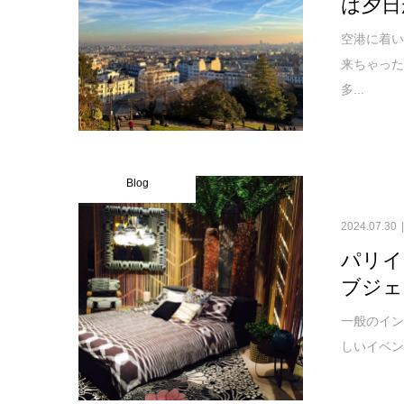
は夕日
空港に着
来ちゃった
多...
Blog
2024.07.30
パリイ
ブジェ（
一般のインテ
しいイベン