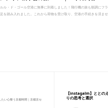
ャルル・ド・ゴール空港に無事に到着しました！飛行機の旅も順調にフ
に足を踏み入れました。これから荷物を受け取り、空港の手続きを済ま
【instagalm】と
りの思考と選択
したい心整う京都時間｜京都京セ