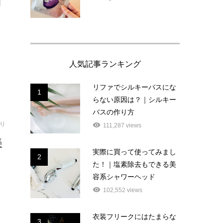
間
人気記事ランキング
リファでシルキーバスにな
1
らない原因は？｜シルキー
バスの作り方
り
111,287 views
美
実際に買って使ってみまし
2
た！｜塩素除去もできる美
容系シャワーヘッド
。
102,552 views
衣装フリークにはたまらな
3