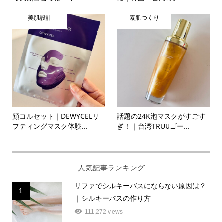
美肌設計
素肌つくり
顔コルセット｜DEWYCELリ
話題の24K泡マスクがすごす
フティングマスク体験...
ぎ！｜台湾TRUUゴー...
人気記事ランキング
リファでシルキーバスにならない原因は？
1
｜シルキーバスの作り方
111,272 views