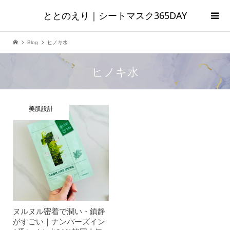
ととのえり｜シートマスク365DAY
Blog
ヒノキ水
ヒノキ水
美肌設計
ヌルヌル密着で潤い・鎮静
がすごい｜ナンバーズイン