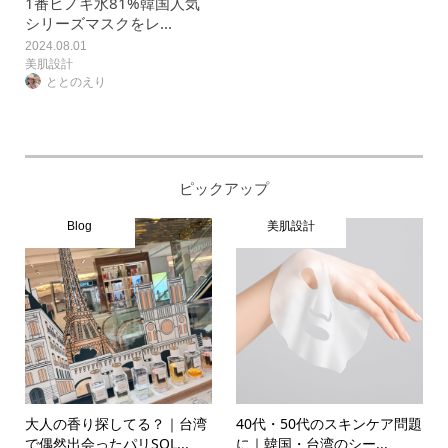
1番ヒノキ水81%韓国人気
シリーズマスクをレ...
2024.08.01
美肌設計
ととのえり
ピックアップ
Blog
美肌設計
大人の香り探してる？｜台湾
40代・50代のスキンケア問題
で偶然出会ったパリSOL...
に｜韓国・台湾のシー...