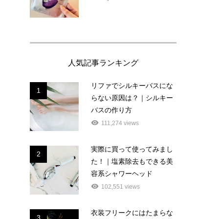
人気記事ランキング
リファでシルキーバスにな
1
らない原因は？｜シルキー
バスの作り方
111,274 views
実際に買って使ってみまし
2
た！｜塩素除去もできる美
容系シャワーヘッド
102,551 views
衣装フリークにはたまらな
3