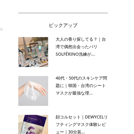
ピックアップ
り
大人の香り探してる？｜台
湾で偶然出会ったパリ
SOLFÉRINO洗練が...
40代・50代のスキンケア問
題に｜韓国・台湾のシート
マスクが最強な理...
顔コルセット｜DEWYCELリ
フティングマスク体験レビ
ュー｜30分装...