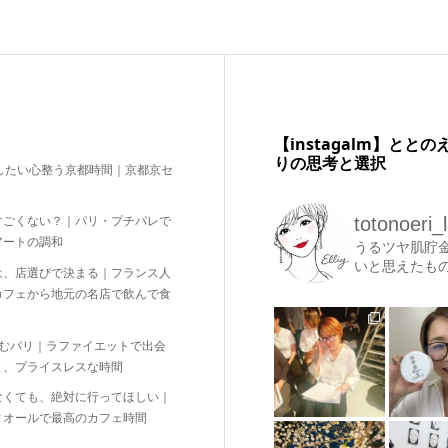
【instagalm】と
りの思考と選択
したい心整う京都時間｜京都京セ
totonoeri_
すごくない？｜パリ・プチパレで
アートの調和
うるツヤ肌貯
いと思えたも
は、店選びで決まる｜フランス人
カフェから地元の名店で飲んで食
しむパリ｜ラファイエットで出会
と、プライスレスな時間
なくても、絶対に行ってほしい｜
ィオールで最高のカフェ時間