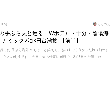
Blog
ととのえ
の手ぶら夫と巡る｜Wホテル・十分・陰陽海
イナミック2泊3日台湾旅”【前半】
行った“手ぶら海外”のちょっと笑えて、ものすごく良かった旅（前半）
、ととのえりです。 先日、夫の仕事に同行で、2泊3日の台湾・台...