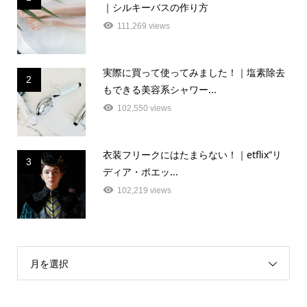
｜シルキーバスの作り方
111,269 views
実際に買って使ってみました！｜塩素除去
2
もできる美容系シャワー...
102,550 views
衣装フリークにはたまらない！｜etflix”リ
3
ディア・ポエッ...
102,219 views
月を選択