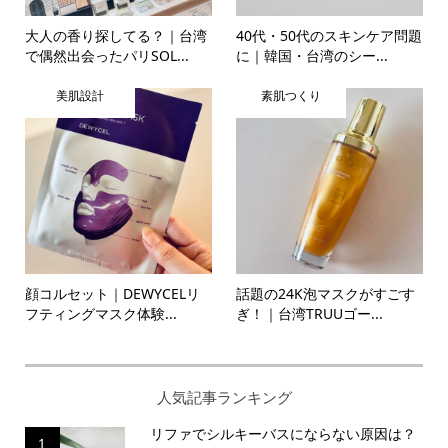
大人の香り探してる？｜台湾
40代・50代のスキンケア問題
で偶然出会ったパリSOL...
に｜韓国・台湾のシー...
美肌設計
素肌つくり
顔コルセット｜DEWYCELリ
話題の24K泡マスクがすごす
フティングマスク体験...
ぎ！｜台湾TRUUゴー...
人気記事ランキング
リファでシルキーバスにならない原因は？
1