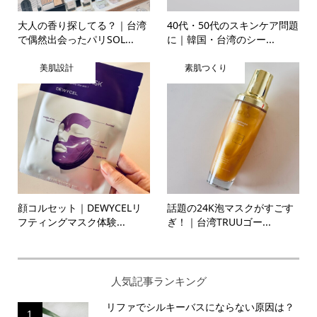
大人の香り探してる？｜台湾
40代・50代のスキンケア問題
で偶然出会ったパリSOL...
に｜韓国・台湾のシー...
美肌設計
素肌つくり
顔コルセット｜DEWYCELリ
話題の24K泡マスクがすごす
フティングマスク体験...
ぎ！｜台湾TRUUゴー...
人気記事ランキング
リファでシルキーバスにならない原因は？
1