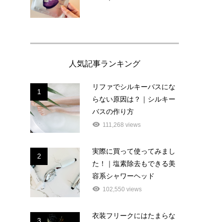
人気記事ランキング
リファでシルキーバスにな
1
らない原因は？｜シルキー
バスの作り方
111,268 views
実際に買って使ってみまし
2
た！｜塩素除去もできる美
容系シャワーヘッド
102,550 views
衣装フリークにはたまらな
3