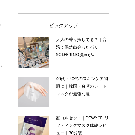
ピックアップ
り
大人の香り探してる？｜台
湾で偶然出会ったパリ
SOLFÉRINO洗練が...
い
40代・50代のスキンケア問
題に｜韓国・台湾のシート
マスクが最強な理...
顔コルセット｜DEWYCELリ
フティングマスク体験レビ
ュー｜30分装...