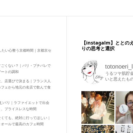
【instagalm】と
りの思考と選択
したい心整う京都時間｜京都京セ
totonoeri_
すごくない？｜パリ・プチパレで
アートの調和
うるツヤ肌貯
いと思えたも
は、店選びで決まる｜フランス人
カフェから地元の名店で飲んで食
しむパリ｜ラファイエットで出会
と、プライスレスな時間
なくても、絶対に行ってほしい｜
ィオールで最高のカフェ時間