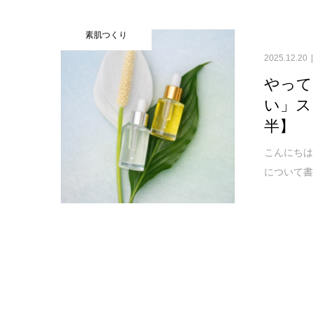
素肌つくり
2025.12.20
やって
い」ス
半】
こんにちは
について書