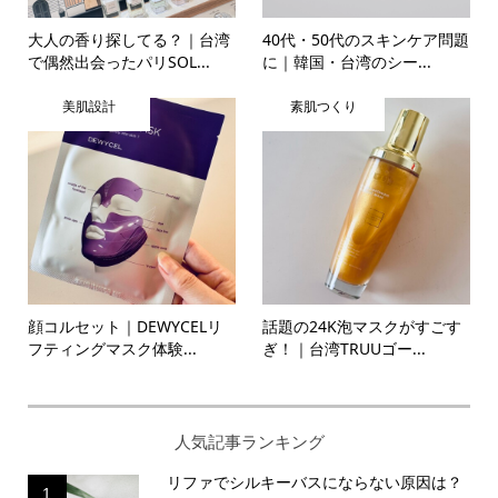
大人の香り探してる？｜台湾
40代・50代のスキンケア問題
で偶然出会ったパリSOL...
に｜韓国・台湾のシー...
美肌設計
素肌つくり
顔コルセット｜DEWYCELリ
話題の24K泡マスクがすごす
フティングマスク体験...
ぎ！｜台湾TRUUゴー...
人気記事ランキング
リファでシルキーバスにならない原因は？
1