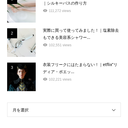
｜シルキーバスの作り方
111,272 views
実際に買って使ってみました！｜塩素除去
2
もできる美容系シャワー...
102,551 views
衣装フリークにはたまらない！｜etflix”リ
3
ディア・ポエッ...
102,221 views
月を選択