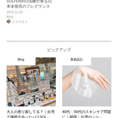
SOLFÉRINO洗練が香る日
本未発売のフレグランス
2025.11.30
Blog
ととのえり
ピックアップ
Blog
美肌設計
大人の香り探してる？｜台湾
40代・50代のスキンケア問題
で偶然出会ったパリSOL...
に｜韓国・台湾のシー...