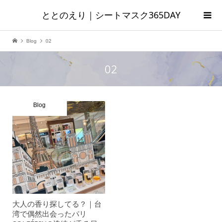
ととのえり｜シートマスク365DAY
Blog
02
02
Blog
大人の香り探してる？｜台
湾で偶然出会ったパリ