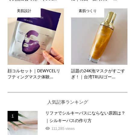
美肌設計
素肌つくり
顔コルセット｜DEWYCELリ
話題の24K泡マスクがすごす
フティングマスク体験...
ぎ！｜台湾TRUUゴー...
人気記事ランキング
リファでシルキーバスにならない原因は？
1
｜シルキーバスの作り方
111,285 views