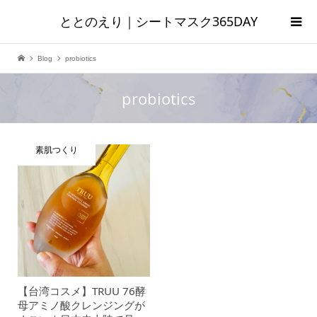
ととのえり｜シートマスク365DAY
Blog
probiotics
probiotics
素肌つくり
【台湾コスメ】TRUU 76酵
母アミノ酸クレンジングが