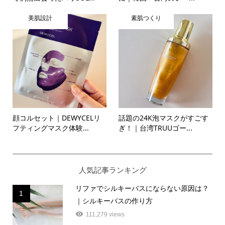
美肌設計
素肌つくり
顔コルセット｜DEWYCELリ
話題の24K泡マスクがすごす
フティングマスク体験...
ぎ！｜台湾TRUUゴー...
人気記事ランキング
リファでシルキーバスにならない原因は？
1
｜シルキーバスの作り方
111,279 views