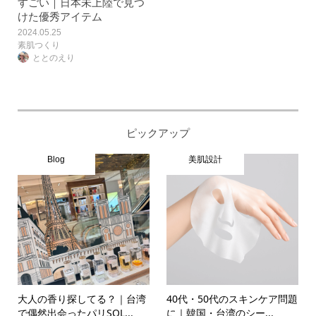
すごい｜日本未上陸で見つ
けた優秀アイテム
2024.05.25
素肌つくり
ととのえり
ピックアップ
Blog
美肌設計
大人の香り探してる？｜台湾
40代・50代のスキンケア問題
で偶然出会ったパリSOL...
に｜韓国・台湾のシー...