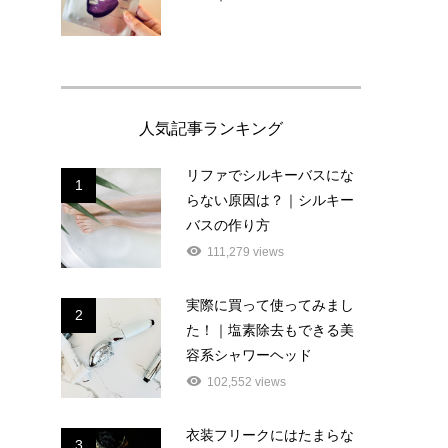
人気記事ランキング
リファでシルキーバスにな
1
らない原因は？｜シルキー
バスの作り方
111,279 views
実際に買って使ってみまし
2
た！｜塩素除去もできる美
容系シャワーヘッド
102,552 views
衣装フリークにはたまらな
3