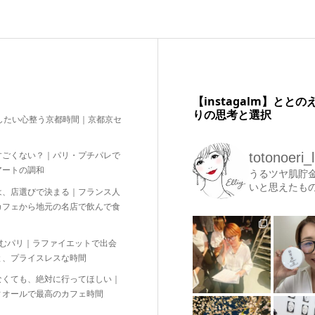
【instagalm】と
りの思考と選択
したい心整う京都時間｜京都京セ
totonoeri_
すごくない？｜パリ・プチパレで
アートの調和
うるツヤ肌貯
いと思えたも
は、店選びで決まる｜フランス人
カフェから地元の名店で飲んで食
しむパリ｜ラファイエットで出会
と、プライスレスな時間
なくても、絶対に行ってほしい｜
ィオールで最高のカフェ時間