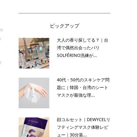
ピックアップ
り
グ
大人の香り探してる？｜台
湾で偶然出会ったパリ
SOLFÉRINO洗練が...
台
40代・50代のスキンケア問
題に｜韓国・台湾のシート
マスクが最強な理...
顔コルセット｜DEWYCELリ
フティングマスク体験レビ
ュー｜30分装...